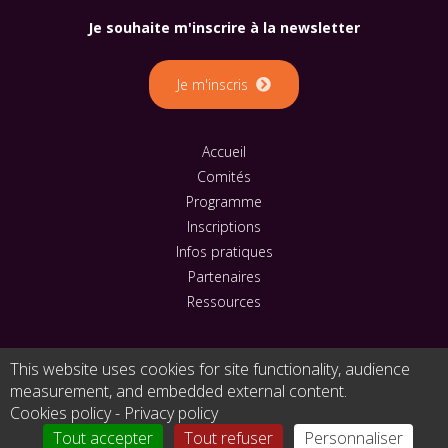
Je souhaite m'inscrire à la newsletter
Je m'inscris
Accueil
Comités
Programme
Inscriptions
Infos pratiques
Partenaires
Ressources
This website uses cookies for site functionality, audience
© 2023 - Europa Organisation - Tous droits réservés |
measurement, and embedded external content.
Mentions légales
|
Cookies
|
Protection des données
|
Cookies policy
-
Privacy policy
Gérer mes cookies
Tout accepter
Tout refuser
Personnaliser